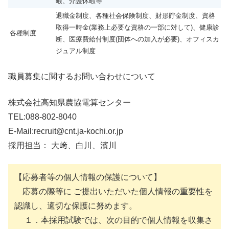
暇、介護休暇等
退職金制度、各種社会保険制度、財形貯金制度、資格
取得一時金(業務上必要な資格の一部に対して)、健康診
各種制度
断、医療費給付制度(団体への加入が必要)、オフィスカ
ジュアル制度
職員募集に関するお問い合わせについて
株式会社高知県農協電算センター
TEL:088-802-8040
E-Mail:recruit@cnt.ja-kochi.or.jp
採用担当： 大﨑、白川、濱川
【応募者等の個人情報の保護について】
応募の際等に ご提出いただいた個人情報の重要性を
認識し、適切な保護に努めます。
１．本採用試験では、次の目的で個人情報を収集さ