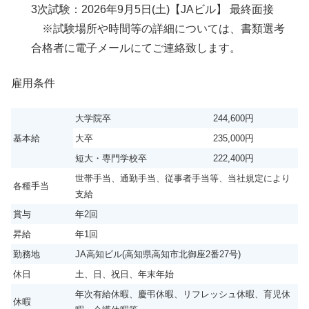
3次試験：2026年9月5日(土)【JAビル】 最終面接
※試験場所や時間等の詳細については、書類選考
合格者に電子メールにてご連絡致します。
雇用条件
大学院卒
244,600円
基本給
大卒
235,000円
短大・専門学校卒
222,400円
世帯手当、通勤手当、従事者手当等、当社規定により
各種手当
支給
賞与
年2回
昇給
年1回
勤務地
JA高知ビル(高知県高知市北御座2番27号)
休日
土、日、祝日、年末年始
年次有給休暇、慶弔休暇、リフレッシュ休暇、育児休
休暇