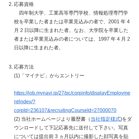
応募資格
四年制大学、工業高等専門学校、情報処理専門学
校を卒業した者または卒業見込みの者で、2001 年 4
月 2 日以降に生まれた者。なお、大学院を卒業した
者または卒業見込みの者については、1997 年 4 月 2
日以降に生まれた者。
応募方法
(1)「マイナビ」からエントリー
https://job.mynavi.jp/27/pc/corpinfo/displayEmployme
nt/index/?
corpId=236107&recruitingCourseId=27000070
(2) 当社ホームページより履歴書（
当社指定様式
)をダ
ウンロードして下記応募先に送付して下さい。写真
については提出前 3 ヵ月以内に撮影した顔写真を貼