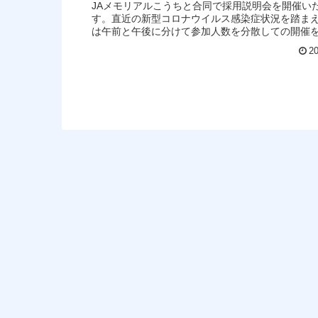
JAメモリアルこうちと合同で採用説明会を開催い
す。直近の新型コロナウイルス感染症状況を踏ま
は午前と午後に分けて参加人数を分散しての開催
ています。 日 時：令和 2...
20